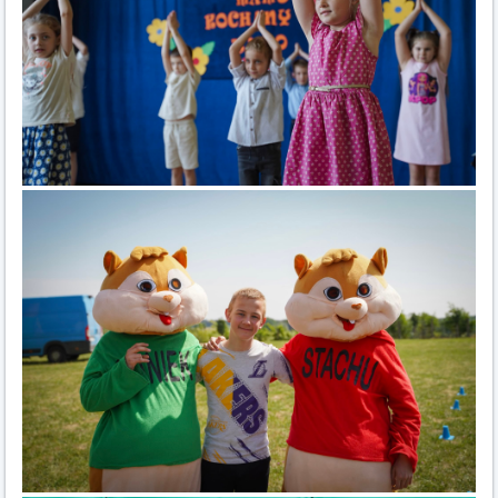
ZMARNUJ
SWOJEGO
ŻYCIA":