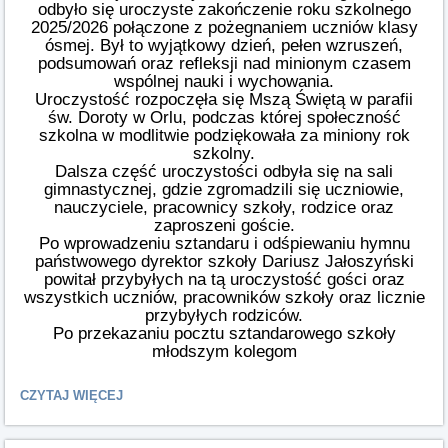
odbyło się uroczyste zakończenie roku szkolnego
2025/2026 połączone z pożegnaniem uczniów klasy
ósmej. Był to wyjątkowy dzień, pełen wzruszeń,
podsumowań oraz refleksji nad minionym czasem
wspólnej nauki i wychowania.
Uroczystość rozpoczęła się Mszą Świętą w parafii
św. Doroty w Orlu, podczas której społeczność
szkolna w modlitwie podziękowała za miniony rok
szkolny.
Dalsza część uroczystości odbyła się na sali
gimnastycznej, gdzie zgromadzili się uczniowie,
nauczyciele, pracownicy szkoły, rodzice oraz
zaproszeni goście.
Po wprowadzeniu sztandaru i odśpiewaniu hymnu
państwowego dyrektor szkoły Dariusz Jałoszyński
powitał przybyłych na tą uroczystość gości oraz
wszystkich uczniów, pracowników szkoły oraz licznie
przybyłych rodziców.
Po przekazaniu pocztu sztandarowego szkoły
młodszym kolegom
UROCZYSTE
CZYTAJ WIĘCEJ
ZAKOŃCZENIE
ROKU
SZKOLNEGO