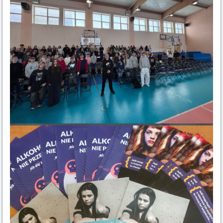
1
19 czerwca 2026 roku uczeń klasy pierwszej Kacper
Kaszewski reprezentował naszą szkołę w turniej
szachowym organizowany w ramach młodzieżowego
klubu „Szach – Mat” w Zespole Szkolno-
Przedszkolnym w Osięcinach. Wydarzenie stanowiło
podsumowanie całorocznych rozgrywek szachowych
prowadzonych na terenie gminy Osięciny. W turnieju
uczestniczyło aż 92 zawodników, w trzech