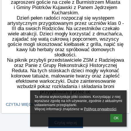
zaproszeni goście na czele z Burmistrzem Miasta
i Gminy Piotrków Kujawski z Panem Jędrzejem
Kucharskim.
Dzień pełen radości rozpoczął się występem
artystycznym przygotowanym
przez uczniów klas 0 -
III dla swoich Rodziców. Na uczestników czekało
wiele atrakcji. Dzieci mogły korzystać z dmuchańca,
zajadać się watą cukrową i popcornem, wszyscy
goście mogli skosztować kiełbasek z grilla, napić się
kawy lub herbaty oraz spróbować domowych
słodkości.
Na piknik przybyli przedstawiciele ZSM z Radziejowa
oraz Panie z Grupy Rekonstrukcji Historycznej
Reduta. Na tych stoiskach dzieci mogły wykonać
kolorowe tatuaże, malowanie twarzy oraz zapleść
efektowne warkoczyki. Duże zainteresowanie
wzbudził pokaz rozkładania i składania broni
przygotowany przez uc
Ta strona wykorzystuje pliki cookies. Korzystając z niej 
wyrażasz zgodę na ich używanie, zgodnie z aktualnymi 
PIKNIK
CZYTAJ WIĘCEJ
ustawieniami przeglądarki.

RODZINNY
Więcej informacji znajdziesz w 
Polityce prywatności
.
:
OK
Czytaj więcej