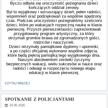
Byczu odbyła się uroczystość pożegnania dzieci
kończących oddział zerowy.
Był to wyjątkowy i wzruszający dzień, pełen radości,
wspomnień oraz podziękowań za wspólnie spędzony
czas. Podczas uroczystości pożegnaliśmy sześcioro
dzieci, które po wakacjach rozpoczną naukę w klasie
pierwszej. Przyszli pierwszoklasiści zaprezentowali
przygotowany program artystyczny, za który
otrzymali gromkie brawa od zgromadzonych gości,
rodziców i nauczycieli.
Dzieci otrzymały pamiątkowe dyplomy i upominki,
a po części oficjalnej wykonano wspólne zdjęcia,
które będą piękną pamiątką tego wyjątkowego dnia.
Naszym absolwentom zerówki życzymy
bezpiecznych wakacji, wielu sukcesów w nauce oraz
radości i odwagi w rozpoczęciu nowego etapu
edukacji w klasie pierwszej.
UROCZYSTE
CZYTAJ WIĘCEJ
ZAKOŃCZENIE
ODDZIAŁU
PRZEDSZKOLNEGO:
SPOTKANIE Z POLICJANTAMI
24.06.2026