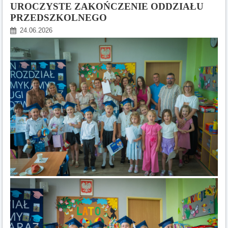
2025/2026:
UROCZYSTE ZAKOŃCZENIE ODDZIAŁU
PRZEDSZKOLNEGO
24.06.2026